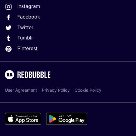
Instagram
Facebook
Twitter
Tumblr
Pinterest
User Agreement
Privacy Policy
Cookie Policy