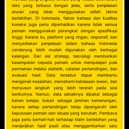
teks yang terbaca dengan jelas, serta penjelasan
aturan yang tidak menggunakan istilah teknis
berlebihan. Di Indonesia, faktor bahasa dan kualitas
koneksi juga perlu diperhatikan karena tidak semua
pemain menggunakan perangkat dengan spesifikasi
tinggi. Karena itu, platform yang ringan, responsif, dan
menyediakan penjelasan dalam bahasa Indonesia
cenderung lebih mudah digunakan oleh berbagai
kalangan. Dari sisi strategi, teknologi memberikan
kesempatan kepada pemain untuk mempelajari pola
permainan melalui statistik, catatan pertandingan, dan
evaluasi hasil. Data tersebut dapat membantu
mengenali kesalahan, memahami kebiasaan lawan, dan
menyusun langkah yang lebih terarah pada sesi
berikutnya. Namun, data sebaiknya dipakai sebagai
bahan belajar, bukan sebagai jaminan kemenangan,
karena setiap pertandingan tetap dipengaruhi oleh
keputusan pemain dan situasi yang berubah. Pembaca
juga perlu berhati-hati terhadap klaim berlebihan yang
menjanjikan hasil pasti atau menggambarkan satu