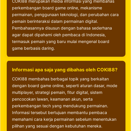
COKI88 merupakan media informasi yang membahas
perkembangan board game online, mekanisme
permainan, penggunaan teknologi, dan perubahan cara
pemain berinteraksi dalam permainan digital.
Pembahasannya disusun dengan bahasa sederhana
agar dapat dipahami oleh pembaca di Indonesia,
termasuk pemain yang baru mulai mengenal board
game berbasis daring.
Informasi apa saja yang dibahas oleh COKI88?
COKI88 membahas berbagai topik yang berkaitan
dengan board game online, seperti aturan dasar, mode
multiplayer, strategi pemain, fitur digital, sistem
pencocokan lawan, keamanan akun, serta
perkembangan tech yang mendukung permainan.
Informasi tersebut bertujuan membantu pembaca
memahami cara kerja permainan sebelum menentukan
pilihan yang sesuai dengan kebutuhan mereka.