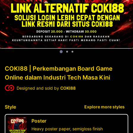
COKI88 | Perkembangan Board Game
Online dalam Industri Tech Masa Kini
Designed and sold by
COKI88
Style
Explore more styles
Poster
Heavy poster paper, semigloss finish