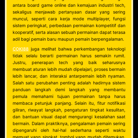
antara board game online dan kemajuan industri tech,
sekaligus menjawab pertanyaan dasar yang sering
muncul, seperti cara kerja mode multiplayer, fungsi
sistem peringkat, perbedaan permainan kompetitif dan
kooperatif, serta alasan sebuah permainan dapat terasa
adil bagi pemain baru maupun pemain berpengalaman.
COKI88
juga melihat bahwa perkembangan teknologi
tidak selalu berarti permainan harus semakin rumit.
Justru, penerapan tech yang baik seharusnya
membuat aturan lebih mudah dipelajari, proses bermain
lebih lancar, dan interaksi antarpemain lebih nyaman.
Salah satu perubahan penting adalah hadirnya sistem
panduan langkah demi langkah yang membantu
pemula memahami tujuan permainan tanpa harus
membaca petunjuk panjang. Selain itu, fitur notifikasi
giliran, riwayat langkah, pengaturan tingkat kesulitan,
dan bantuan visual dapat mengurangi kesalahan saat
bermain. Dalam praktiknya, pengalaman pemain sering
dipengaruhi oleh hal-hal sederhana seperti waktu
memuat yang singkat, tombol yang mudah ditemukan,