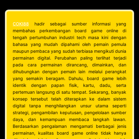
COKI88
hadir sebagai sumber informasi yang
membahas perkembangan board game online di
tengah pertumbuhan industri tech masa kini dengan
bahasa yang mudah dipahami oleh pemain pemula
maupun pembaca yang sudah terbiasa mengikuti dunia
permainan digital. Perubahan paling terlihat terjadi
pada cara permainan dirancang, dimainkan, dan
dihubungkan dengan pemain lain melalui perangkat
yang semakin beragam. Dahulu, board game lebih
identik dengan papan fisik, kartu, dadu, serta
pertemuan langsung di satu tempat. Sekarang, banyak
konsep tersebut telah diterapkan ke dalam sistem
digital tanpa menghilangkan unsur utama seperti
strategi, pengambilan keputusan, pengelolaan sumber
daya, dan kemampuan membaca langkah lawan.
Berdasarkan pengalaman mengamati berbagai jenis
permainan, kualitas board game online tidak hanya